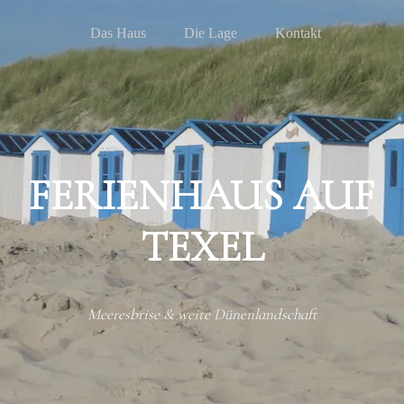
Menu
Skip to content
Das Haus
Die Lage
Kontakt
FERIENHAUS AUF
TEXEL
Meeresbrise & weite Dünenlandschaft