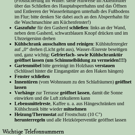
(Frostsicherung im Winter: siehe Hinweise im Aktenordner
über das Schließen des Hauptabsperrhahns und das Öffnen
und Entleeren der Wasserleitungen unterhalb des Fußbodens
im Flur; bitte denken Sie dabei auch an den Absperrhahn für
die Waschmaschine am Küchenfenster!)
Gaszufuhr
für den Gasherd
schließen
: links an der Wand,
neben dem Gasherd, schwarzblauen Knopf drücken und im
Uhrzeigersinn drehen
Kühlschrank ausschalten und reinigen
: Kühlstufenregler
auf „0“ drehen (Licht geht aus), Wasser-/Eisreste beseitigen
und, ganz wichtig:
Gefrierfach- sowie Kühlschranktür
geöffnet lassen (um Schimmelbildung zu vermeiden!!!!)
Gartenmöbel
bitte gereinigt im Holzhaus
verstauen
(Schlüssel hinter die Eingangstüre an den Haken hängen)
Fenster schließen
Innentüren
(vom Wohnraum zu den Schlafräumen)
geöffnet
lassen
Vorhänge
zur Terrasse
geöffnet
lassen
, damit die Sonne
einwirken und die Luft zirkulieren kann
Lebensmittelreste
, Kaffee u. a. aus Hängeschränken und
Kühlschrank bitte wieder
mitnehmen
Heizung/Thermostat
auf Frostschutz (10 C°)
herunterregeln
und alle Heizkörperventile geöffnet lassen
Wichtige Telefonnummern