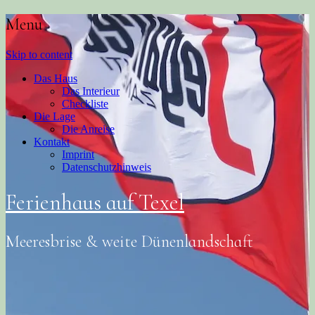
Menu
Skip to content
Das Haus
Das Interieur
Checkliste
Die Lage
Die Anreise
Kontakt
Imprint
Datenschutzhinweis
Ferienhaus auf Texel
Meeresbrise & weite Dünenlandschaft