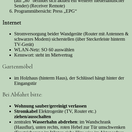
(auf „80“ befindet sich aktuell ein weiterer niederländischer
Sender) (Receiver Remote)
Programmübersicht: Press „EPG“
Internet
Stromversorgung beider Wandgeräte (Router mit Antennen &
schwarzes Modem) sicherstellen (über Steckerleiste hinterm
TV-Gerät)
WLAN-Netz: SO 60 auswählen
Kennwort: steht im Mietvertrag
Gartenmöbel
im Holzhaus (hinterm Haus), der Schlüssel hängt hinter der
Eingangstür
Bei Abfahrt bitte:
Wohnung sauber/gereinigt verlassen
Stromkabel
Elektrogeräte (TV, Router etc.)
ziehen/ausschalten
zentralen
Wasserhahn abdrehen
: im Wandschrank
(Hausflur), unten rechts, roten Hebel zur Tür umschwenken