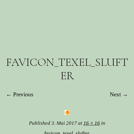
FAVICON_TEXEL_SLUFT
ER
← Previous
Next →
Published
3. Mai 2017
at
16 × 16
in
favicon_texel_slufter
.