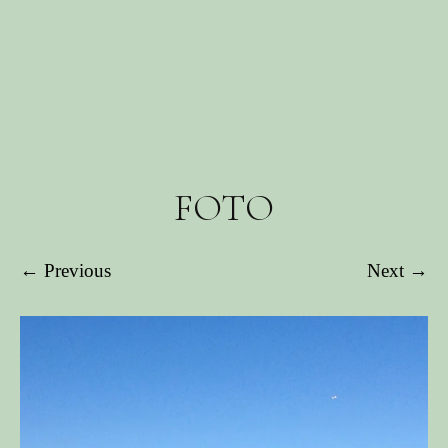
FOTO
← Previous
Next →