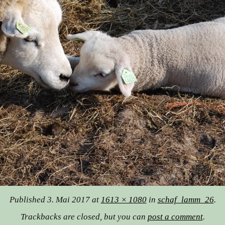
Published
3. Mai 2017
at
1613 × 1080
in
schaf_lamm_26
.
Trackbacks are closed, but you can
post a comment
.