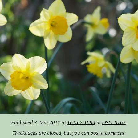
Published
3. Mai 2017
at
1615 × 1080
in
DSC_0162
.
Trackbacks are closed, but you can
post a comment
.