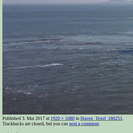
Published
3. Mai 2017
at
1920 × 1080
in
Haven_Texel_180251
.
Trackbacks are closed, but you can
post a comment
.