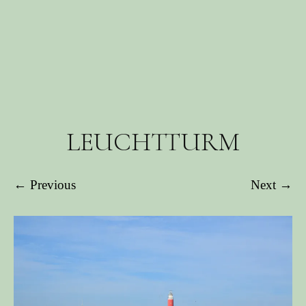
LEUCHTTURM
← Previous
Next →